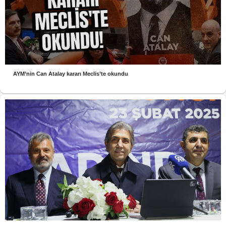
AYM’nin Can Atalay kararı Meclis’te okundu