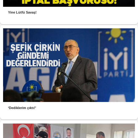
Yine Lütfü Savaş!
‘Dediklerim çıktı!’