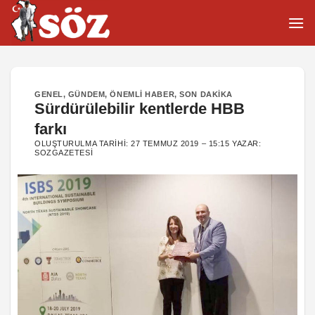
İçeriğe
atla
GENEL
,
GÜNDEM
,
ÖNEMLI HABER
,
SON DAKIKA
Sürdürülebilir kentlerde HBB
farkı
OLUŞTURULMA TARIHI:
27 TEMMUZ 2019 – 15:15
YAZAR:
SOZGAZETESI