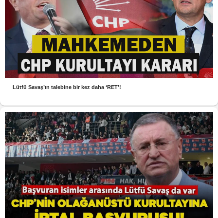
Lütfü Savaş’ın talebine bir kez daha ‘RET’!