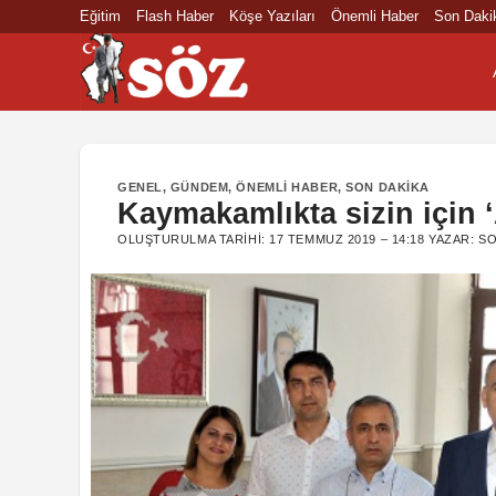
İçeriğe
Eğitim
Flash Haber
Köşe Yazıları
Önemli Haber
Son Daki
atla
GENEL
,
GÜNDEM
,
ÖNEMLI HABER
,
SON DAKIKA
Kaymakamlıkta sizin için ‘
OLUŞTURULMA TARIHI:
17 TEMMUZ 2019 – 14:18
YAZAR:
SO