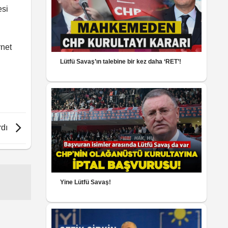
esi
rnet
Lütfü Savaş’ın talebine bir kez daha ‘RET’!
rdı
Yine Lütfü Savaş!