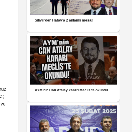
Silivri’den Hatay’a 2 anlamlı mesaj!
muz
AYM’nin Can Atalay kararı Meclis’te okundu
a;
 ve