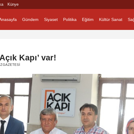
ka
Künye
Anasayfa
Gündem
Siyaset
Politika
Eğitim
Kültür Sanat
Sağ
Açık Kapı’ var!
ZGAZETESI