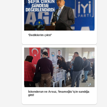
‘Dediklerim çıktı!’
İskenderun ve Arsuz, ‘İmamoğlu’ için sandığa
gitti!