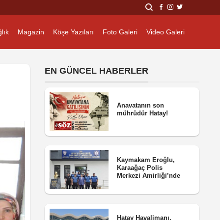
lık
Magazin
Köşe Yazıları
Foto Galeri
Video Galeri
EN GÜNCEL HABERLER
Anavatanın son
mührüdür Hatay!
Kaymakam Eroğlu,
Karaağaç Polis
Merkezi Amirliği’nde
Hatay Havalimanı,