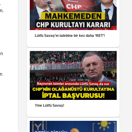
,
m.
Lütfü Savaş’ın talebine bir kez daha ‘RET’!
ın
an
Yine Lütfü Savaş!