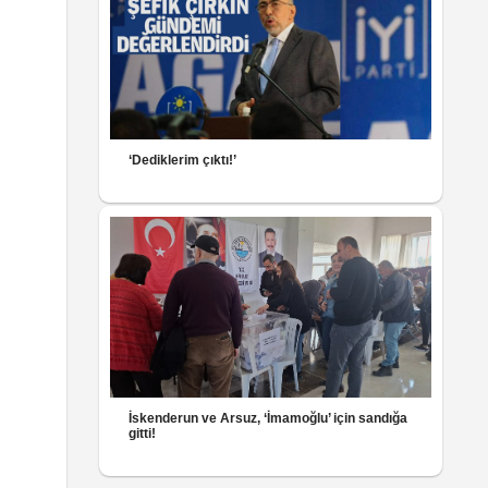
‘Dediklerim çıktı!’
İskenderun ve Arsuz, ‘İmamoğlu’ için sandığa
gitti!