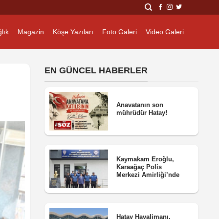
lık
Magazin
Köşe Yazıları
Foto Galeri
Video Galeri
EN GÜNCEL HABERLER
Anavatanın son
mührüdür Hatay!
Kaymakam Eroğlu,
Karaağaç Polis
Merkezi Amirliği’nde
Hatay Havalimanı,