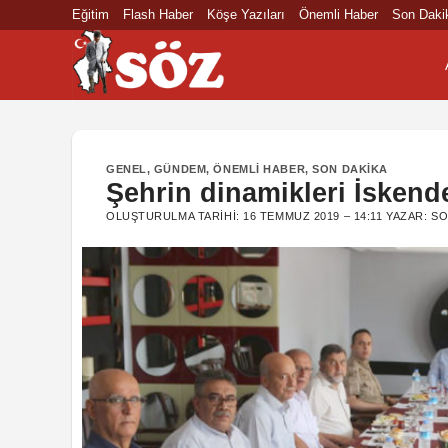
İçeriğe
Eğitim
Flash Haber
Köşe Yazıları
Önemli Haber
Son Daki
atla
GENEL
,
GÜNDEM
,
ÖNEMLI HABER
,
SON DAKIKA
Şehrin dinamikleri İskend
OLUŞTURULMA TARIHI:
16 TEMMUZ 2019 – 14:11
YAZAR:
SO