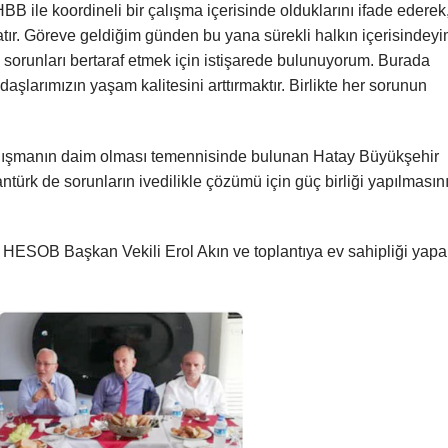
B ile koordineli bir çalışma içerisinde olduklarını ifade ederek
tır. Göreve geldiğim günden bu yana sürekli halkın içerisindeyi
 sorunları bertaraf etmek için istişarede bulunuyorum. Burada
şlarımızın yaşam kalitesini arttırmaktır. Birlikte her sorunun
yanışmanın daim olması temennisinde bulunan Hatay Büyükşehir
ürk de sorunların ivedilikle çözümü için güç birliği yapılmasın
a HESOB Başkan Vekili Erol Akın ve toplantıya ev sahipliği yap