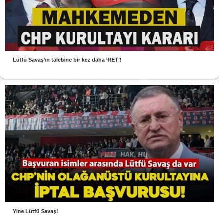
Lütfü Savaş’ın talebine bir kez daha ‘RET’!
Yine Lütfü Savaş!