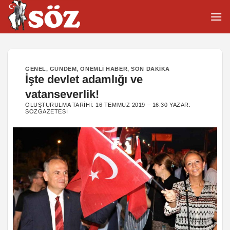
İçeriğe
atla
GENEL
,
GÜNDEM
,
ÖNEMLI HABER
,
SON DAKIKA
İşte devlet adamlığı ve
vatanseverlik!
OLUŞTURULMA TARIHI:
16 TEMMUZ 2019 – 16:30
YAZAR:
SOZGAZETESI