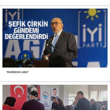
‘Dediklerim çıktı!’