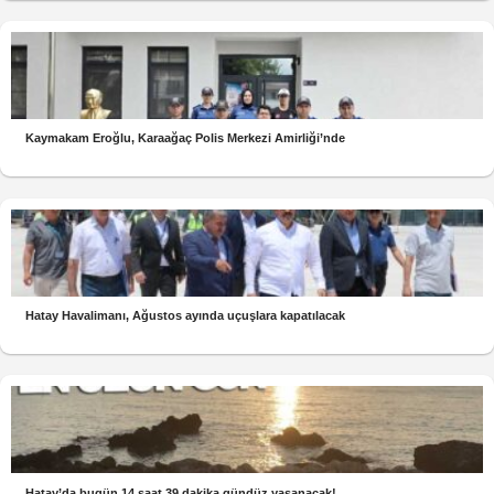
Kaymakam Eroğlu, Karaağaç Polis Merkezi Amirliği’nde
Hatay Havalimanı, Ağustos ayında uçuşlara kapatılacak
Hatay’da bugün 14 saat 39 dakika gündüz yaşanacak!