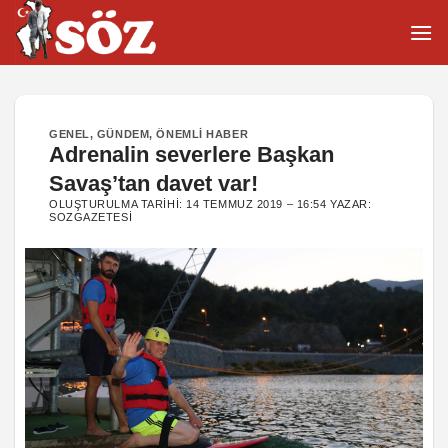
İçeriğe
atla
GENEL
,
GÜNDEM
,
ÖNEMLI HABER
Adrenalin severlere Başkan
Savaş’tan davet var!
OLUŞTURULMA TARIHI:
14 TEMMUZ 2019 – 16:54
YAZAR:
SOZGAZETESI