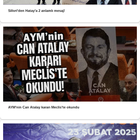
Silivri’den Hatay’a 2 anlamlı mesaj!
AYM’nin Can Atalay kararı Meclis’te okundu