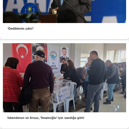
‘Dediklerim çıktı!’
İskenderun ve Arsuz, ‘İmamoğlu’ için sandığa gitti!