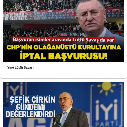
Yine Lütfü Savaş!