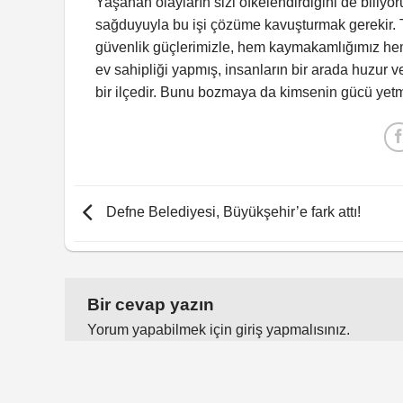
Yaşanan olayların sizi öfkelendirdiğini de biliyo
sağduyuyla bu işi çözüme kavuşturmak gerekir. 
güvenlik güçlerimizle, hem kaymakamlığımız hem de
ev sahipliği yapmış, insanların bir arada huzur ve
bir ilçedir. Bunu bozmaya da kimsenin gücü yetm
Defne Belediyesi, Büyükşehir’e fark attı!
Bir cevap yazın
Yorum yapabilmek için
giriş yapmalısınız
.