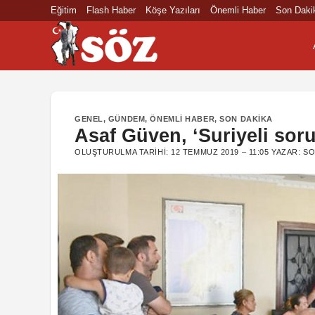
İçeriğe
Eğitim
Flash Haber
Köşe Yazıları
Önemli Haber
Son Daki
atla
GENEL
,
GÜNDEM
,
ÖNEMLI HABER
,
SON DAKIKA
Asaf Güven, ‘Suriyeli sor
OLUŞTURULMA TARIHI:
12 TEMMUZ 2019 – 11:05
YAZAR:
SO