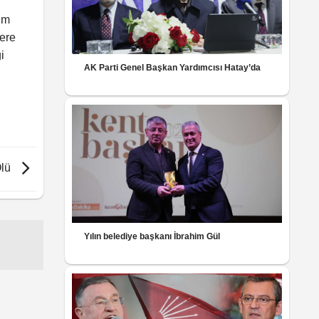
üm
lere
i
AK Parti Genel Başkan Yardımcısı Hatay’da
Ölü
Yılın belediye başkanı İbrahim Gül