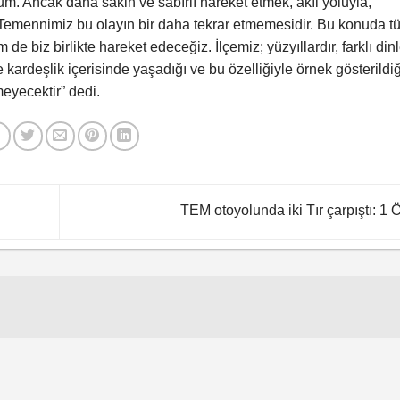
rum. Ancak daha sakin ve sabırlı hareket etmek, akıl yoluyla,
Temennimiz bu olayın bir daha tekrar etmemesidir. Bu konuda t
 biz birlikte hareket edeceğiz. İlçemiz; yüzyıllardır, farklı din
 kardeşlik içerisinde yaşadığı ve bu özelliğiyle örnek gösterildiğ
eyecektir” dedi.
TEM otoyolunda iki Tır çarpıştı: 1 