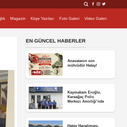
lık
Magazin
Köşe Yazıları
Foto Galeri
Video Galeri
EN GÜNCEL HABERLER
Anavatanın son
mührüdür Hatay!
Kaymakam Eroğlu,
Karaağaç Polis
Merkezi Amirliği’nde
Hatay Havalimanı,