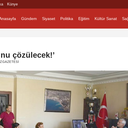
ka
Künye
Anasayfa
Gündem
Siyaset
Politika
Eğitim
Kültür Sanat
Sağ
unu çözülecek!’
ZGAZETESI