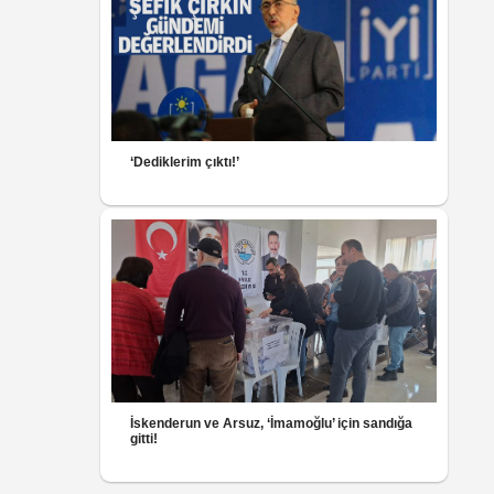
‘Dediklerim çıktı!’
İskenderun ve Arsuz, ‘İmamoğlu’ için sandığa
gitti!