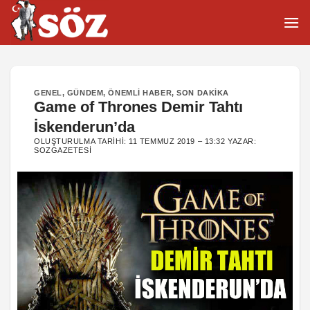
İçeriğe
atla
GENEL
,
GÜNDEM
,
ÖNEMLI HABER
,
SON DAKIKA
Game of Thrones Demir Tahtı
İskenderun’da
OLUŞTURULMA TARIHI:
11 TEMMUZ 2019 – 13:32
YAZAR:
SOZGAZETESI