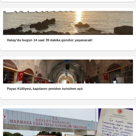
Hatay’da bugün 14 saat 39 dakika gündüz yaşanacak!
Payas Külliyesi, kapılarını yeniden turistlere açtı