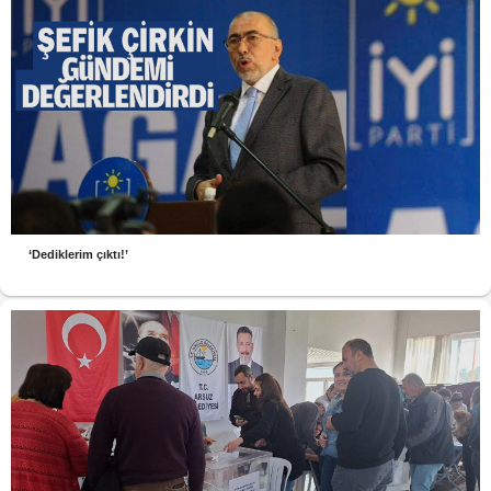
‘Dediklerim çıktı!’