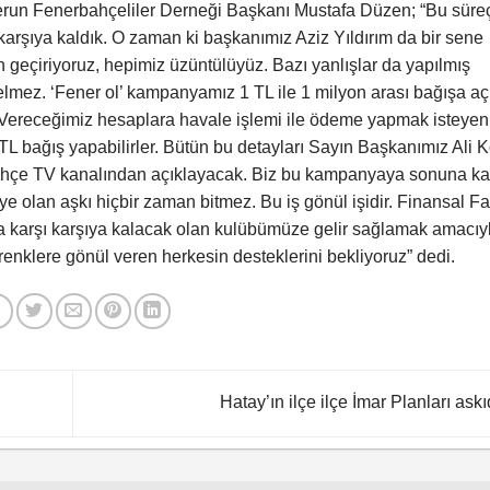
erun Fenerbahçeliler Derneği Başkanı Mustafa Düzen; “Bu süre
arşıya kaldık. O zaman ki başkanımız Aziz Yıldırım da bir sene
n geçiriyoruz, hepimiz üzüntülüyüz. Bazı yanlışlar da yapılmış
lmez. ‘Fener ol’ kampanyamız 1 TL ile 1 milyon arası bağışa aç
 Vereceğimiz hesaplara havale işlemi ile ödeme yapmak isteyen
L bağış yapabilirler. Bütün bu detayları Sayın Başkanımız Ali 
hçe TV kanalından açıklayacak. Biz bu kampanyaya sonuna ka
e olan aşkı hiçbir zaman bitmez. Bu iş gönül işidir. Finansal Fa
la karşı karşıya kalacak olan kulübümüze gelir sağlamak amacıy
enklere gönül veren herkesin desteklerini bekliyoruz” dedi.
Hatay’ın ilçe ilçe İmar Planları ask