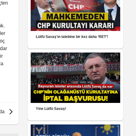
çten
ık.
ler
Lütfü Savaş’ın talebine bir kez daha ‘RET’!
Koç
dar
ir
la
Yine Lütfü Savaş!
ıda