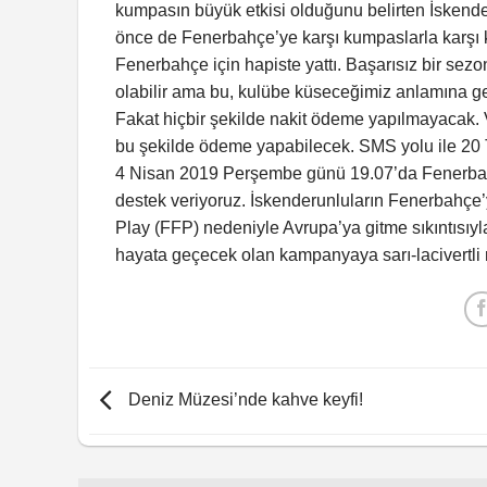
kumpasın büyük etkisi olduğunu belirten İskend
önce de Fenerbahçe’ye karşı kumpaslarla karşı k
Fenerbahçe için hapiste yattı. Başarısız bir sezo
olabilir ama bu, kulübe küseceğimiz anlamına ge
Fakat hiçbir şekilde nakit ödeme yapılmayacak.
bu şekilde ödeme yapabilecek. SMS yolu ile 20 T
4 Nisan 2019 Perşembe günü 19.07’da Fenerba
destek veriyoruz. İskenderunluların Fenerbahçe’y
Play (FFP) nedeniyle Avrupa’ya gitme sıkıntısıy
hayata geçecek olan kampanyaya sarı-lacivertli r
Deniz Müzesi’nde kahve keyfi!