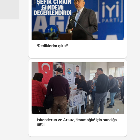
‘Dediklerim çıktı!’
İskenderun ve Arsuz, ‘İmamoğlu’ için sandığa
gitti!