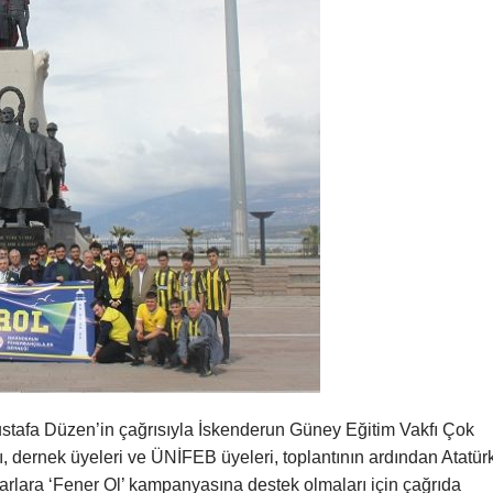
tafa Düzen’in çağrısıyla İskenderun Güney Eğitim Vakfı Çok
ı, dernek üyeleri ve ÜNİFEB üyeleri, toplantının ardından Atatür
aftarlara ‘Fener Ol’ kampanyasına destek olmaları için çağrıda