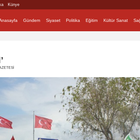
ka
Künye
Anasayfa
Gündem
Siyaset
Politika
Eğitim
Kültür Sanat
Sağ
’
AZETESI