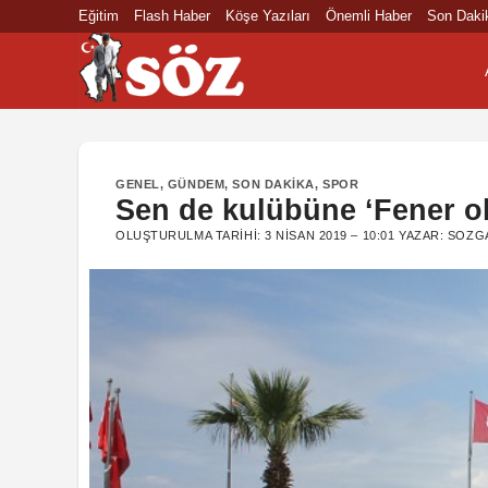
İçeriğe
Eğitim
Flash Haber
Köşe Yazıları
Önemli Haber
Son Daki
atla
GENEL
,
GÜNDEM
,
SON DAKIKA
,
SPOR
Sen de kulübüne ‘Fener ol
OLUŞTURULMA TARIHI:
3 NISAN 2019 – 10:01
YAZAR:
SOZG