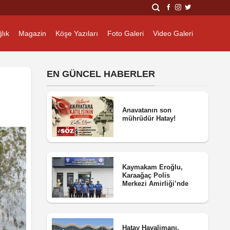
lık
Magazin
Köşe Yazıları
Foto Galeri
Video Galeri
EN GÜNCEL HABERLER
Anavatanın son
mührüdür Hatay!
Kaymakam Eroğlu,
Karaağaç Polis
Merkezi Amirliği’nde
Hatay Havalimanı,