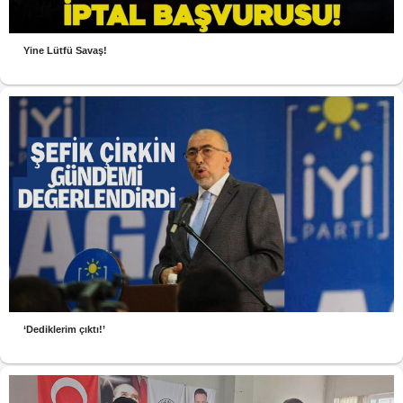
Yine Lütfü Savaş!
‘Dediklerim çıktı!’