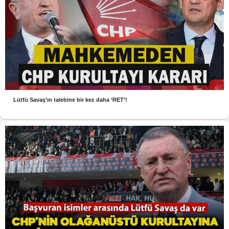
Lütfü Savaş’ın talebine bir kez daha ‘RET’!