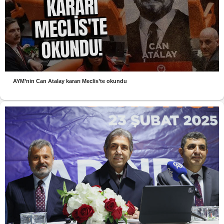
AYM’nin Can Atalay kararı Meclis’te okundu