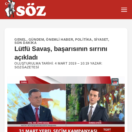
İçeriğe
atla
GENEL
,
GÜNDEM
,
ÖNEMLI HABER
,
POLITIKA
,
SIYASET
,
SON DAKIKA
Lütfü Savaş, başarısının sırrını
açıkladı
OLUŞTURULMA TARIHI:
4 MART 2019 – 10:19
YAZAR:
SOZGAZETESI