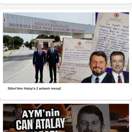
Silivri’den Hatay’a 2 anlamlı mesaj!