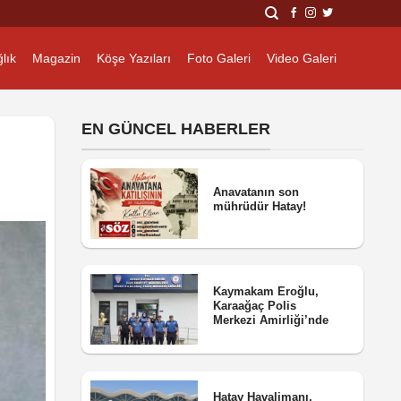
lık
Magazin
Köşe Yazıları
Foto Galeri
Video Galeri
EN GÜNCEL HABERLER
Anavatanın son
mührüdür Hatay!
Kaymakam Eroğlu,
Karaağaç Polis
Merkezi Amirliği’nde
Hatay Havalimanı,