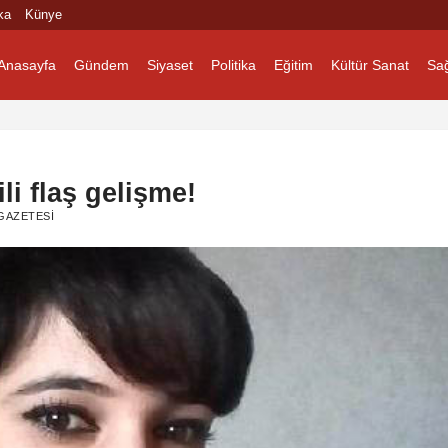
ka
Künye
Anasayfa
Gündem
Siyaset
Politika
Eğitim
Kültür Sanat
Sağ
ili flaş gelişme!
GAZETESI