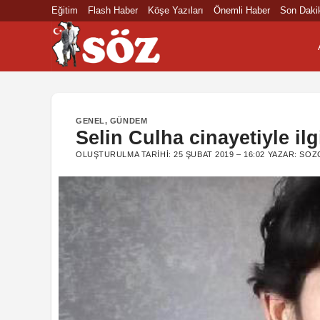
İçeriğe
Eğitim
Flash Haber
Köşe Yazıları
Önemli Haber
Son Daki
atla
GENEL
,
GÜNDEM
Selin Culha cinayetiyle ilg
OLUŞTURULMA TARIHI:
25 ŞUBAT 2019 – 16:02
YAZAR:
SOZ