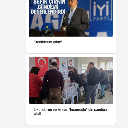
‘Dediklerim çıktı!’
İskenderun ve Arsuz, ‘İmamoğlu’ için sandığa
gitti!