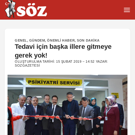
İçeriğe
atla
GENEL
,
GÜNDEM
,
ÖNEMLI HABER
,
SON DAKIKA
Tedavi için başka illere gitmeye
gerek yok!
OLUŞTURULMA TARIHI:
15 ŞUBAT 2019 – 14:52
YAZAR:
SOZGAZETESI