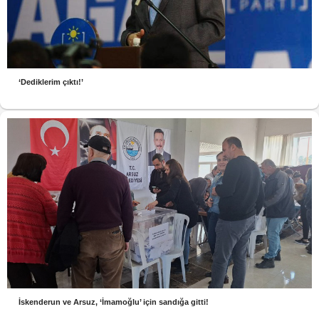
‘Dediklerim çıktı!’
İskenderun ve Arsuz, ‘İmamoğlu’ için sandığa gitti!