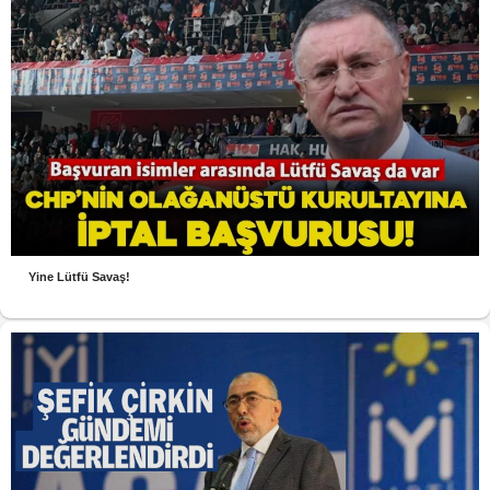
Yine Lütfü Savaş!