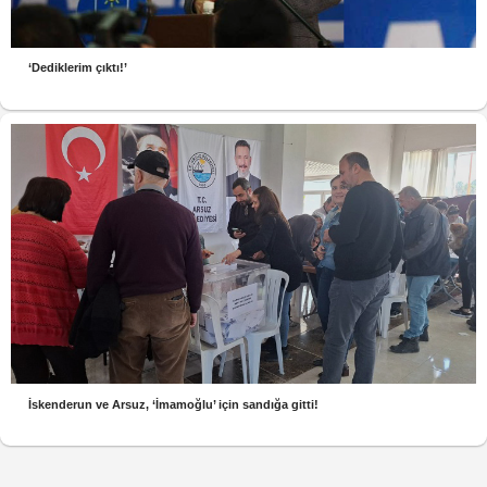
‘Dediklerim çıktı!’
İskenderun ve Arsuz, ‘İmamoğlu’ için sandığa gitti!