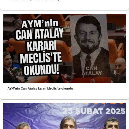
AYM’nin Can Atalay kararı Meclis’te okundu