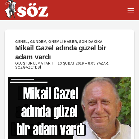
İçeriğe
atla
GENEL
,
GÜNDEM
,
ÖNEMLI HABER
,
SON DAKIKA
Mikail Gazel adında güzel bir
adam vardı
OLUŞTURULMA TARIHI:
13 ŞUBAT 2019 – 8:03
YAZAR:
SOZGAZETESI