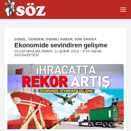
İçeriğe
atla
GENEL
,
GÜNDEM
,
ÖNEMLI HABER
,
SON DAKIKA
Ekonomide sevindiren gelişme
OLUŞTURULMA TARIHI:
11 ŞUBAT 2019 – 8:54
YAZAR:
SOZGAZETESI