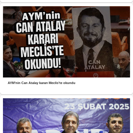
AYM’nin Can Atalay kararı Meclis’te okundu