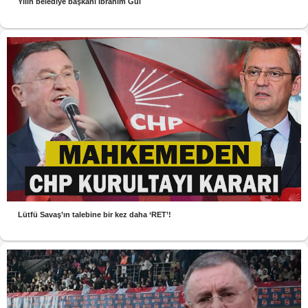
Yılın belediye başkanı İbrahim Gül
Lütfü Savaş’ın talebine bir kez daha ‘RET’!