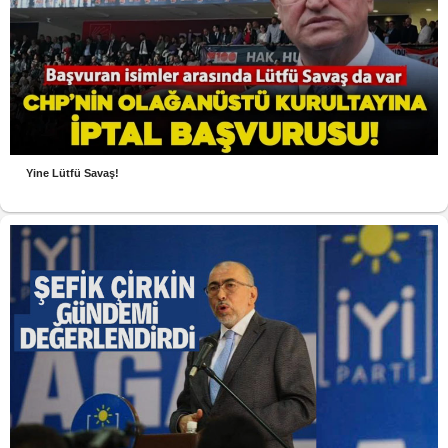
Yine Lütfü Savaş!