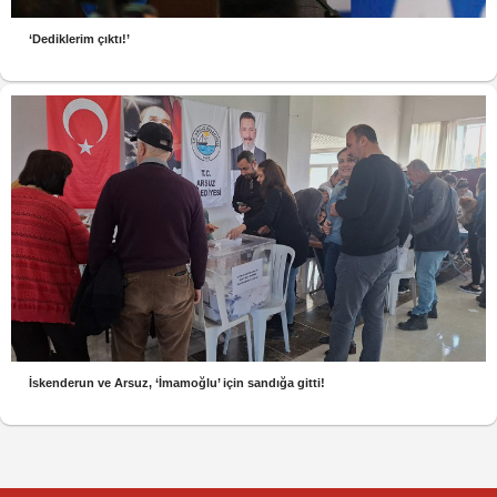
‘Dediklerim çıktı!’
İskenderun ve Arsuz, ‘İmamoğlu’ için sandığa gitti!