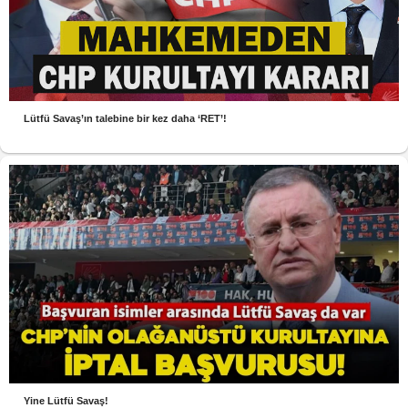
Lütfü Savaş’ın talebine bir kez daha ‘RET’!
Yine Lütfü Savaş!