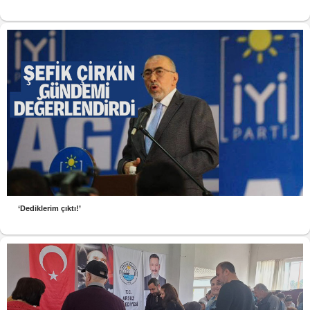
‘Dediklerim çıktı!’