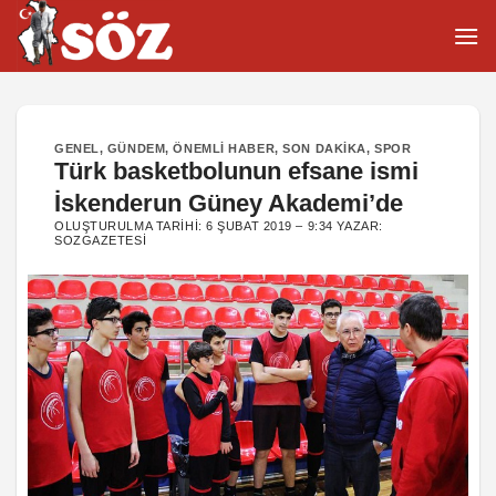
İçeriğe
atla
GENEL
,
GÜNDEM
,
ÖNEMLI HABER
,
SON DAKIKA
,
SPOR
Türk basketbolunun efsane ismi
İskenderun Güney Akademi’de
OLUŞTURULMA TARIHI:
6 ŞUBAT 2019 – 9:34
YAZAR:
SOZGAZETESI