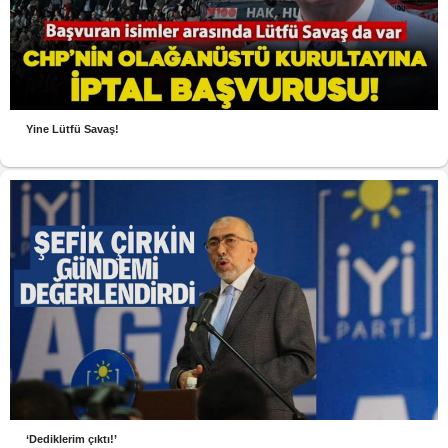
Yine Lütfü Savaş!
‘Dediklerim çıktı!’