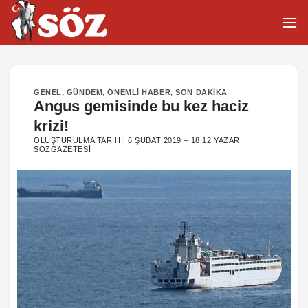
İçeriğe
atla
GENEL
,
GÜNDEM
,
ÖNEMLI HABER
,
SON DAKIKA
Angus gemisinde bu kez haciz
krizi!
OLUŞTURULMA TARIHI:
6 ŞUBAT 2019 – 18:12
YAZAR:
SOZGAZETESI