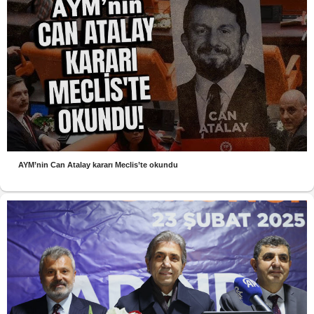
AYM’nin Can Atalay kararı Meclis’te okundu