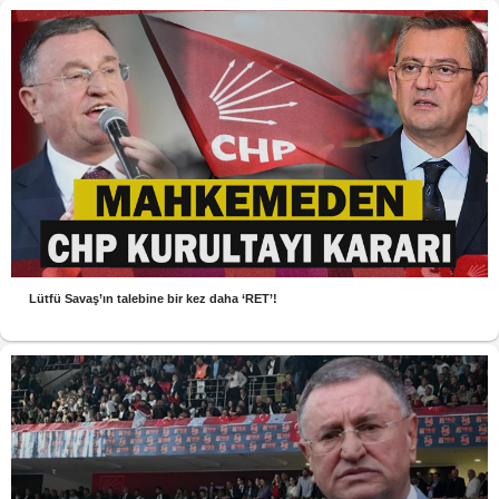
Lütfü Savaş’ın talebine bir kez daha ‘RET’!