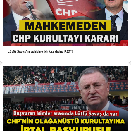
Lütfü Savaş’ın talebine bir kez daha ‘RET’!