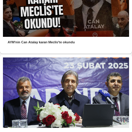
AYM’nin Can Atalay kararı Meclis’te okundu