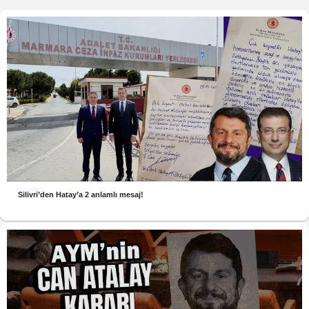
Silivri’den Hatay’a 2 anlamlı mesaj!