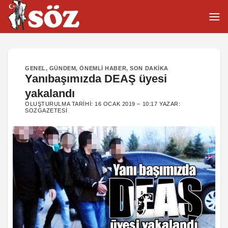
İçeriğe
atla
GENEL
,
GÜNDEM
,
ÖNEMLI HABER
,
SON DAKIKA
Yanıbaşımızda DEAŞ üyesi
yakalandı
OLUŞTURULMA TARIHI:
16 OCAK 2019 – 10:17
YAZAR:
SOZGAZETESI