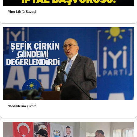
Yine Lütfü Savaş!
‘Dediklerim çıktı!’