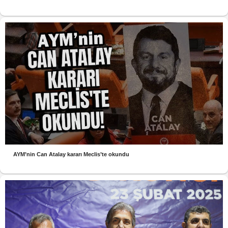
AYM’nin Can Atalay kararı Meclis’te okundu