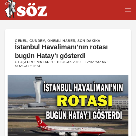
İçeriğe
atla
GENEL
,
GÜNDEM
,
ÖNEMLI HABER
,
SON DAKIKA
İstanbul Havalimanı’nın rotası
bugün Hatay’ı gösterdi
OLUŞTURULMA TARIHI:
10 OCAK 2019 – 12:02
YAZAR:
SOZGAZETESI