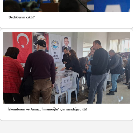
‘Dediklerim çıktı!’
İskenderun ve Arsuz, ‘İmamoğlu’ için sandığa gitti!