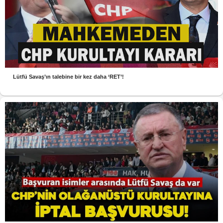
Lütfü Savaş’ın talebine bir kez daha ‘RET’!