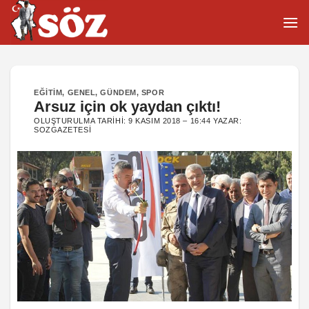
İçeriğe
atla
EĞITIM
,
GENEL
,
GÜNDEM
,
SPOR
Arsuz için ok yaydan çıktı!
OLUŞTURULMA TARIHI:
9 KASIM 2018 – 16:44
YAZAR:
SOZGAZETESI