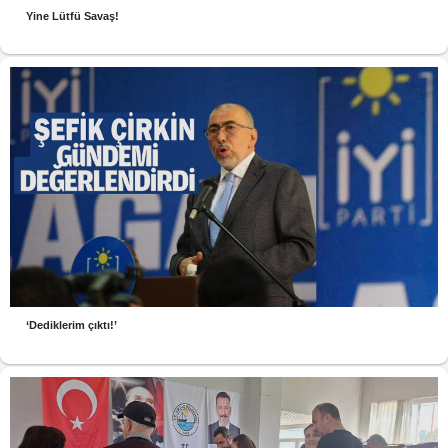
Yine Lütfü Savaş!
‘Dediklerim çıktı!’