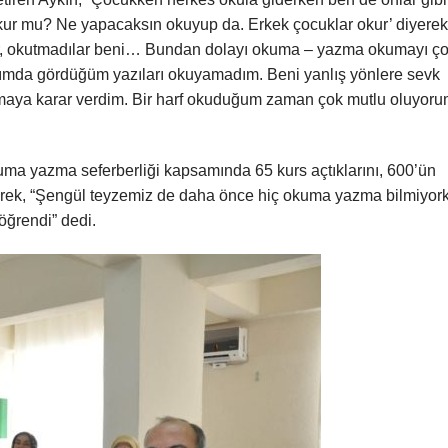
okur mu? Ne yapacaksın okuyup da. Erkek çocuklar okur’ diyerek
ler, okutmadılar beni… Bundan dolayı okuma – yazma okumayı ç
rafımda gördüğüm yazıları okuyamadım. Beni yanlış yönlere sevk
maya karar verdim. Bir harf okuduğum zaman çok mutlu oluyoru
a yazma seferberliği kapsamında 65 kurs açtıklarını, 600’ün
rterek, “Şengül teyzemiz de daha önce hiç okuma yazma bilmiyor
öğrendi” dedi.