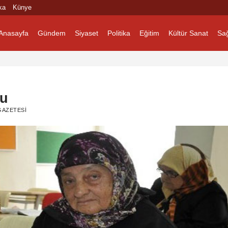
ka
Künye
Anasayfa
Gündem
Siyaset
Politika
Eğitim
Kültür Sanat
Sağ
tu
AZETESI