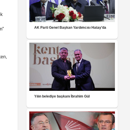
ok
AK Parti Genel Başkan Yardımcısı Hatay’da
m”
ken,
Yılın belediye başkanı İbrahim Gül