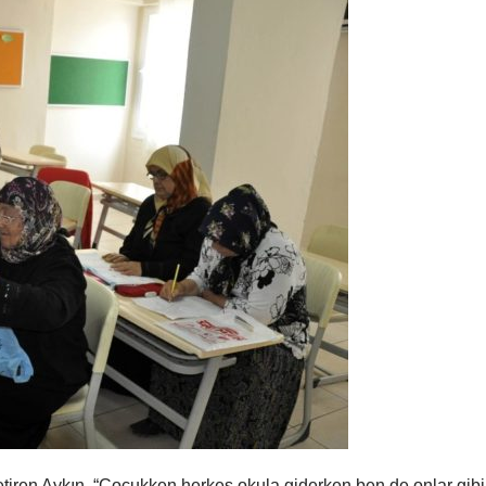
tiren Aykın, “Çocukken herkes okula giderken ben de onlar gibi