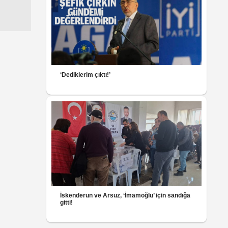
‘Dediklerim çıktı!’
İskenderun ve Arsuz, ‘İmamoğlu’ için sandığa
gitti!