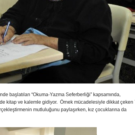
linde başlatılan “Okuma-Yazma Seferberliği” kapsamında,
linde kitap ve kalemle gidiyor. Örnek mücadelesiyle dikkat çeken
çekleştirmenin mutluluğunu paylaşırken, kız çocuklarına da