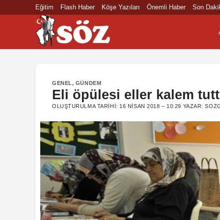
İçeriğe
Eğitim
Flash Haber
Köşe Yazıları
Önemli Haber
Son Daki
atla
GENEL
,
GÜNDEM
Eli öpülesi eller kalem tut
OLUŞTURULMA TARIHI:
16 NISAN 2018 – 10:29
YAZAR:
SOZG