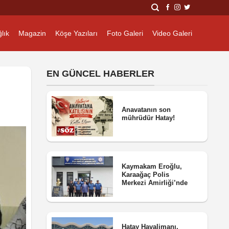
lık
Magazin
Köşe Yazıları
Foto Galeri
Video Galeri
EN GÜNCEL HABERLER
Anavatanın son
mührüdür Hatay!
Kaymakam Eroğlu,
Karaağaç Polis
Merkezi Amirliği’nde
Hatay Havalimanı,