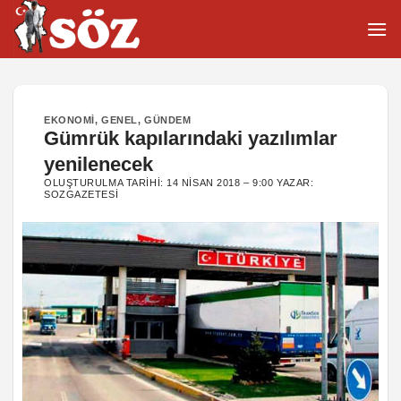
İçeriğe
atla
EKONOMI
,
GENEL
,
GÜNDEM
Gümrük kapılarındaki yazılımlar
yenilenecek
OLUŞTURULMA TARIHI:
14 NISAN 2018 – 9:00
YAZAR:
SOZGAZETESI