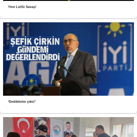
Yine Lütfü Savaş!
‘Dediklerim çıktı!’