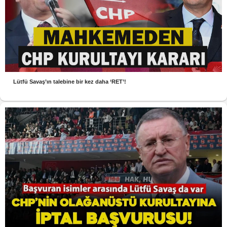
Lütfü Savaş’ın talebine bir kez daha ‘RET’!