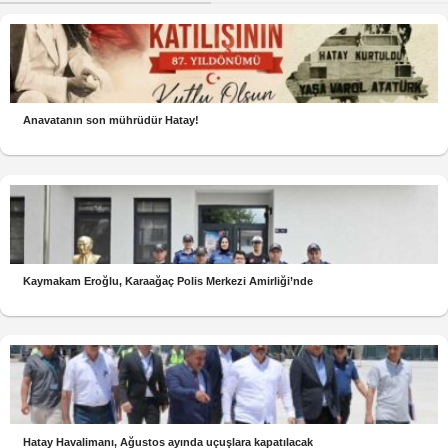
Anavatanın son mührüdür Hatay!
Kaymakam Eroğlu, Karaağaç Polis Merkezi Amirliği’nde
Hatay Havalimanı, Ağustos ayında uçuşlara kapatılacak