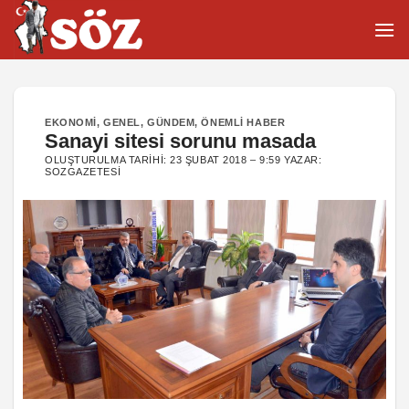
İçeriğe
atla
EKONOMI
,
GENEL
,
GÜNDEM
,
ÖNEMLI HABER
Sanayi sitesi sorunu masada
OLUŞTURULMA TARIHI:
23 ŞUBAT 2018 – 9:59
YAZAR:
SOZGAZETESI