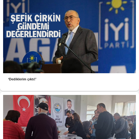
‘Dediklerim çıktı!’