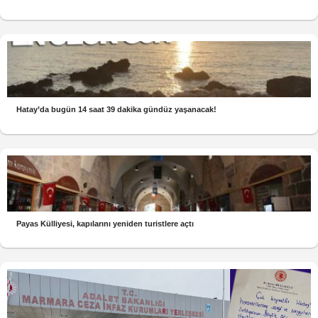
Hatay’da bugün 14 saat 39 dakika gündüz yaşanacak!
Payas Külliyesi, kapılarını yeniden turistlere açtı