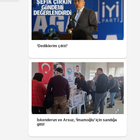
‘Dediklerim çıktı!’
İskenderun ve Arsuz, ‘İmamoğlu’ için sandığa
gitti!