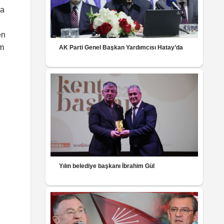
na
en
ım
AK Parti Genel Başkan Yardımcısı Hatay’da
Yılın belediye başkanı İbrahim Gül