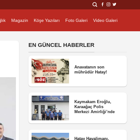
lık
Magazin
Köşe Yazıları
Foto Galeri
Video Galeri
EN GÜNCEL HABERLER
Anavatanın son
mührüdür Hatay!
Kaymakam Eroğlu,
Karaağaç Polis
Merkezi Amirliği’nde
Hatay Havalimanı,