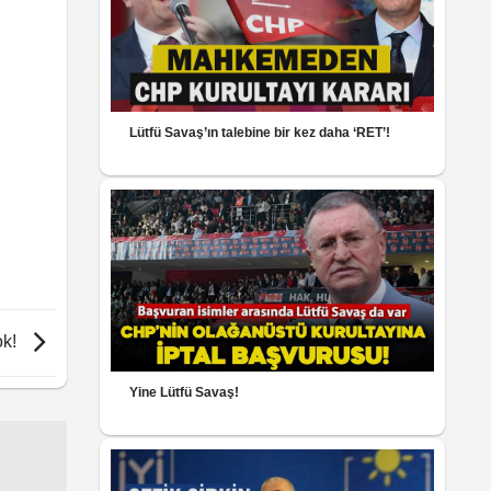
Lütfü Savaş’ın talebine bir kez daha ‘RET’!
ok!
Yine Lütfü Savaş!