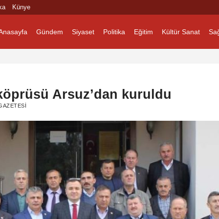
ka
Künye
Anasayfa
Gündem
Siyaset
Politika
Eğitim
Kültür Sanat
Sağ
köprüsü Arsuz’dan kuruldu
GAZETESI