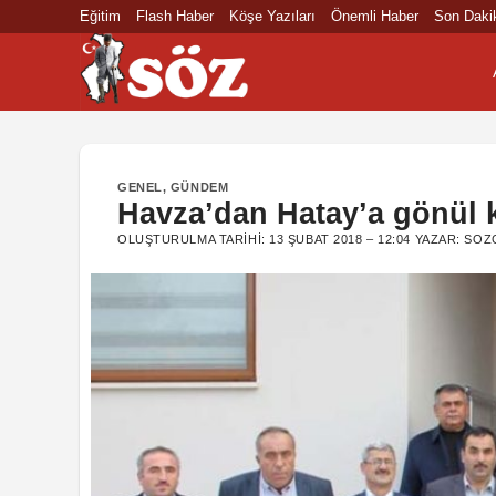
İçeriğe
Eğitim
Flash Haber
Köşe Yazıları
Önemli Haber
Son Daki
atla
GENEL
,
GÜNDEM
Havza’dan Hatay’a gönül 
OLUŞTURULMA TARIHI:
13 ŞUBAT 2018 – 12:04
YAZAR:
SOZ