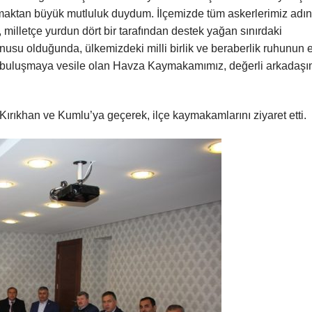
lamaktan büyük mutluluk duydum. İlçemizde tüm askerlerimiz adı
 milletçe yurdun dört bir tarafından destek yağan sınırdaki
onusu olduğunda, ülkemizdeki milli birlik ve beraberlik ruhunun 
 Bu buluşmaya vesile olan Havza Kaymakamımız, değerli arkadaş
rıkhan ve Kumlu’ya geçerek, ilçe kaymakamlarını ziyaret etti.