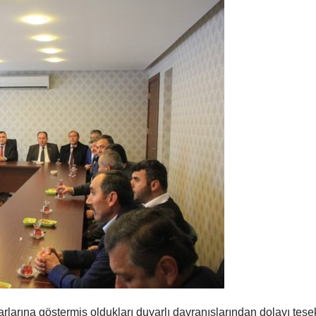
arına göstermiş oldukları duyarlı davranışlarından dolayı teşe