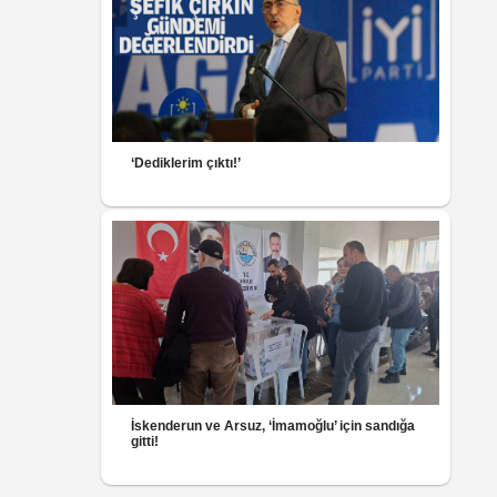
‘Dediklerim çıktı!’
İskenderun ve Arsuz, ‘İmamoğlu’ için sandığa
gitti!