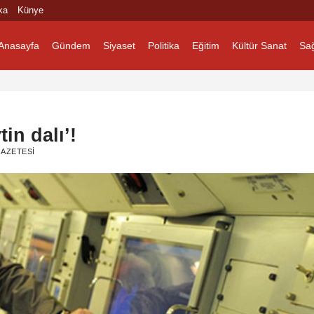
ka
Künye
Anasayfa
Gündem
Siyaset
Politika
Eğitim
Kültür Sanat
Sağ
in dalı’!
AZETESI