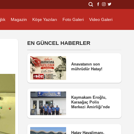
lık
Magazin
Köşe Yazıları
Foto Galeri
Video Galeri
EN GÜNCEL HABERLER
Anavatanın son
mührüdür Hatay!
Kaymakam Eroğlu,
Karaağaç Polis
Merkezi Amirliği’nde
Hatay Havalimanı,