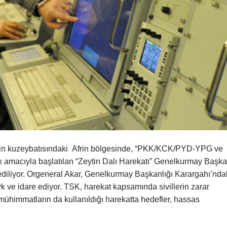
e’nin kuzeybatısındaki Afrin bölgesinde, “PKK/KCK/PYD-YPG ve
k amacıyla başlatılan “Zeytin Dalı Harekatı” Genelkurmay Başka
diliyor. Orgeneral Akar, Genelkurmay Başkanlığı Karargahı’nda
 ve idare ediyor. TSK, harekat kapsamında sivillerin zarar
mühimmatların da kullanıldığı harekatta hedefler, hassas