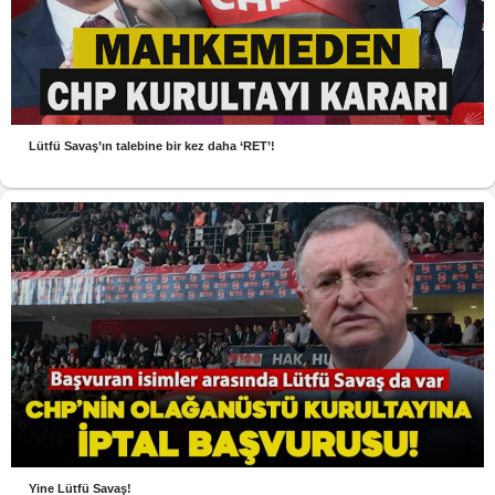
Lütfü Savaş’ın talebine bir kez daha ‘RET’!
Yine Lütfü Savaş!