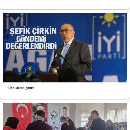
‘Dediklerim çıktı!’