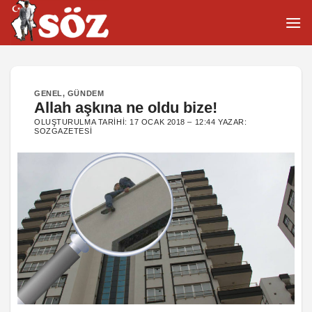
İçeriğe
atla
GENEL
,
GÜNDEM
Allah aşkına ne oldu bize!
OLUŞTURULMA TARIHI:
17 OCAK 2018 – 12:44
YAZAR:
SOZGAZETESI