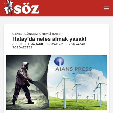
İçeriğe
atla
GENEL
,
GÜNDEM
,
ÖNEMLI HABER
Hatay’da nefes almak yasak!
OLUŞTURULMA TARIHI:
8 OCAK 2018 – 7:56
YAZAR:
SOZGAZETESI