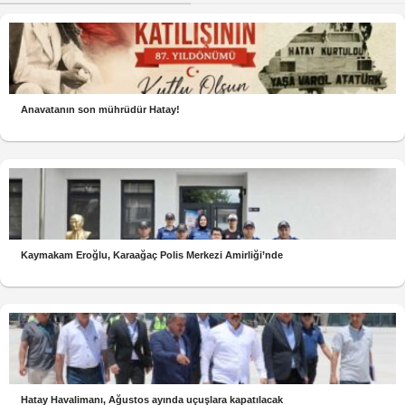
Anavatanın son mührüdür Hatay!
Kaymakam Eroğlu, Karaağaç Polis Merkezi Amirliği’nde
Hatay Havalimanı, Ağustos ayında uçuşlara kapatılacak