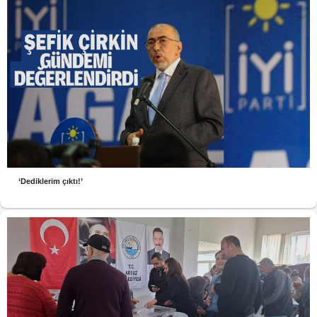
‘Dediklerim çıktı!’