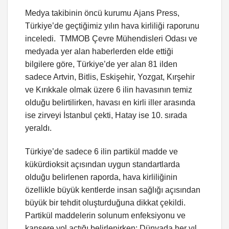
Medya takibinin öncü kurumu Ajans Press,
Türkiye’de geçtiğimiz yılın hava kirliliği raporunu
inceledi. TMMOB Çevre Mühendisleri Odası ve
medyada yer alan haberlerden elde ettiği
bilgilere göre, Türkiye’de yer alan 81 ilden
sadece Artvin, Bitlis, Eskişehir, Yozgat, Kırşehir
ve Kırıkkale olmak üzere 6 ilin havasının temiz
olduğu belirtilirken, havası en kirli iller arasında
ise zirveyi İstanbul çekti, Hatay ise 10. sırada
yeraldı.
Türkiye’de sadece 6 ilin partikül madde ve
kükürdioksit açısından uygun standartlarda
olduğu belirlenen raporda, hava kirliliğinin
özellikle büyük kentlerde insan sağlığı açısından
büyük bir tehdit oluşturduğuna dikkat çekildi.
Partikül maddelerin solunum enfeksiyonu ve
kansere yol açtığı belirlenirken; Dünyada her yıl