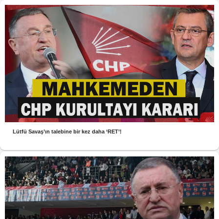
Lütfü Savaş’ın talebine bir kez daha ‘RET’!