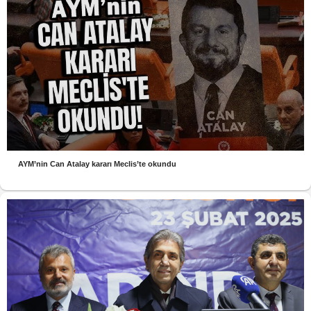
AYM’nin Can Atalay kararı Meclis’te okundu