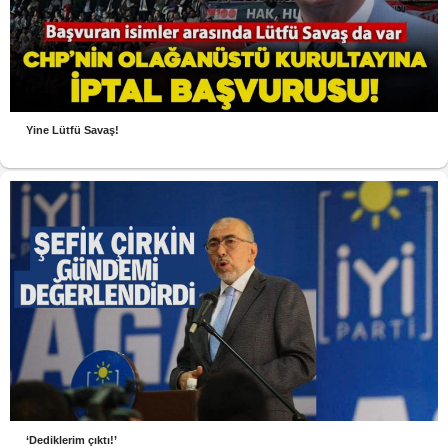
Yine Lütfü Savaş!
‘Dediklerim çıktı!’