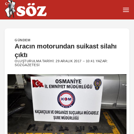
İçeriğe
atla
GÜNDEM
Aracın motorundan suikast silahı
çıktı
OLUŞTURULMA TARIHI:
29 ARALIK 2017 – 10:41
YAZAR:
SOZGAZETESI