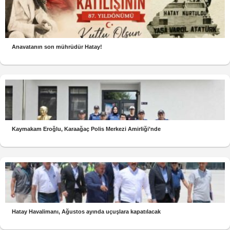
Anavatanın son mührüdür Hatay!
Kaymakam Eroğlu, Karaağaç Polis Merkezi Amirliği’nde
Hatay Havalimanı, Ağustos ayında uçuşlara kapatılacak