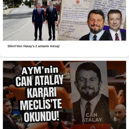
Silivri’den Hatay’a 2 anlamlı mesaj!