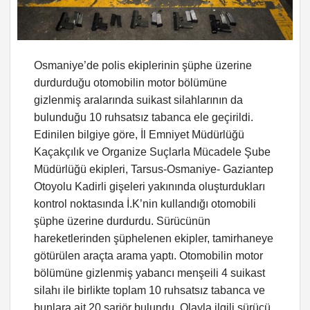
Osmaniye’de polis ekiplerinin şüphe üzerine
durdurduğu otomobilin motor bölümüne
gizlenmiş aralarında suikast silahlarının da
bulunduğu 10 ruhsatsız tabanca ele geçirildi.
Edinilen bilgiye göre, İl Emniyet Müdürlüğü
Kaçakçılık ve Organize Suçlarla Mücadele Şube
Müdürlüğü ekipleri, Tarsus-Osmaniye- Gaziantep
Otoyolu Kadirli gişeleri yakınında oluşturdukları
kontrol noktasında İ.K’nin kullandığı otomobili
şüphe üzerine durdurdu. Sürücünün
hareketlerinden şüphelenen ekipler, tamirhaneye
götürülen araçta arama yaptı. Otomobilin motor
bölümüne gizlenmiş yabancı menşeili 4 suikast
silahı ile birlikte toplam 10 ruhsatsız tabanca ve
bunlara ait 20 şarjör bulundu. Olayla ilgili sürücü