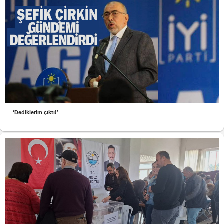
‘Dediklerim çıktı!’