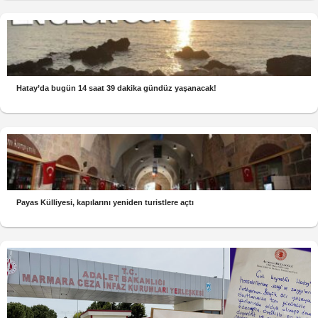
Hatay’da bugün 14 saat 39 dakika gündüz yaşanacak!
Payas Külliyesi, kapılarını yeniden turistlere açtı