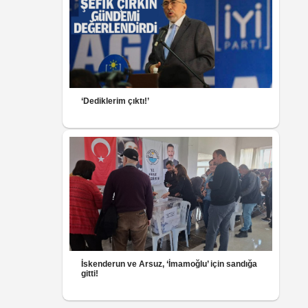
‘Dediklerim çıktı!’
İskenderun ve Arsuz, ‘İmamoğlu’ için sandığa
gitti!