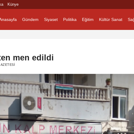
ka
Künye
Anasayfa
Gündem
Siyaset
Politika
Eğitim
Kültür Sanat
Sağ
ten men edildi
AZETESI