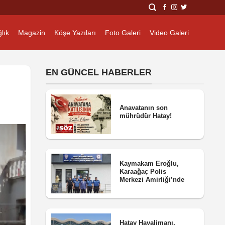
lık
Magazin
Köşe Yazıları
Foto Galeri
Video Galeri
EN GÜNCEL HABERLER
Anavatanın son
mührüdür Hatay!
Kaymakam Eroğlu,
Karaağaç Polis
Merkezi Amirliği’nde
Hatay Havalimanı,