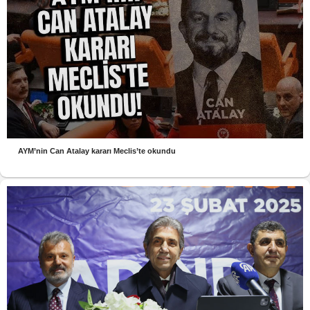
AYM’nin Can Atalay kararı Meclis’te okundu