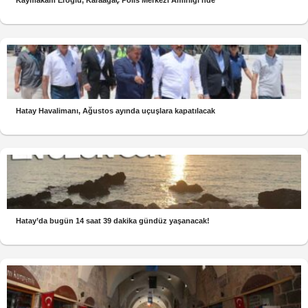
Kaymakam Eroğlu, Karaağaç Polis Merkezi Amirliği’nde
Hatay Havalimanı, Ağustos ayında uçuşlara kapatılacak
Hatay’da bugün 14 saat 39 dakika gündüz yaşanacak!