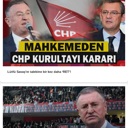
Lütfü Savaş’ın talebine bir kez daha ‘RET’!