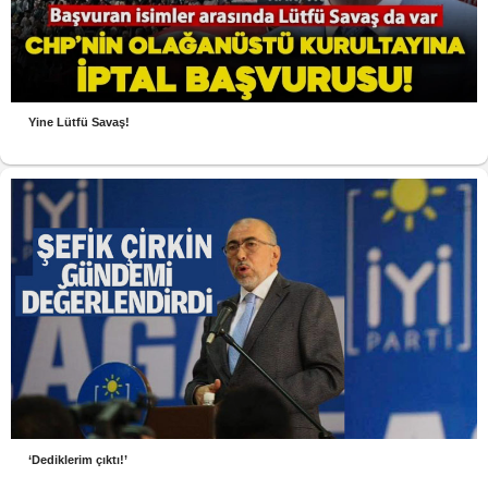
Yine Lütfü Savaş!
‘Dediklerim çıktı!’