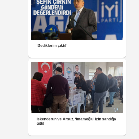
‘Dediklerim çıktı!’
İskenderun ve Arsuz, ‘İmamoğlu’ için sandığa
gitti!