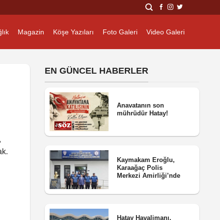
lık
Magazin
Köşe Yazıları
Foto Galeri
Video Galeri
EN GÜNCEL HABERLER
Anavatanın son
mührüdür Hatay!
,
ak.
Kaymakam Eroğlu,
Karaağaç Polis
Merkezi Amirliği’nde
Hatay Havalimanı,