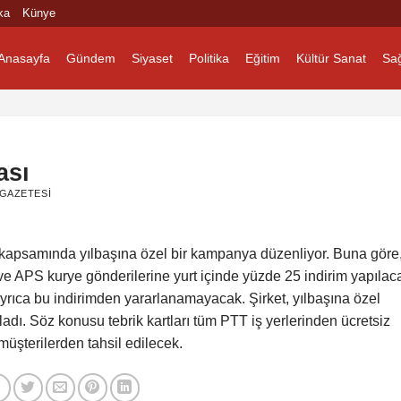
ka
Künye
Anasayfa
Gündem
Siyaset
Politika
Eğitim
Kültür Sanat
Sağ
ası
GAZETESI
 kapsamında yılbaşına özel bir kampanya düzenliyor. Buna göre
ve APS kurye gönderilerine yurt içinde yüzde 25 indirim yapılac
yrıca bu indirimden yararlanamayacak. Şirket, yılbaşına özel
adı. Söz konusu tebrik kartları tüm PTT iş yerlerinden ücretsiz
 müşterilerden tahsil edilecek.