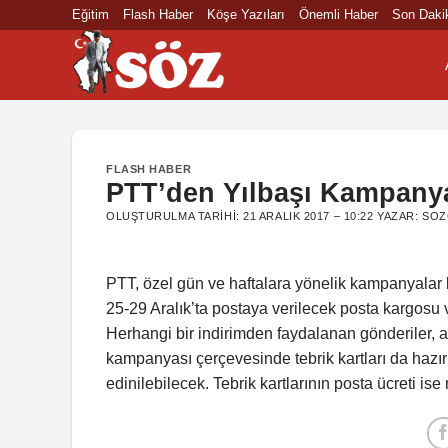
İçeriğe
Eğitim
Flash Haber
Köşe Yazıları
Önemli Haber
Son Daki
atla
FLASH HABER
PTT’den Yılbaşı Kampany
OLUŞTURULMA TARIHI:
21 ARALIK 2017 – 10:22
YAZAR:
SOZ
PTT, özel gün ve haftalara yönelik kampanyalar
25-29 Aralık’ta postaya verilecek posta kargosu 
Herhangi bir indirimden faydalanan gönderiler, a
kampanyası çerçevesinde tebrik kartları da hazırl
edinilebilecek. Tebrik kartlarının posta ücreti ise