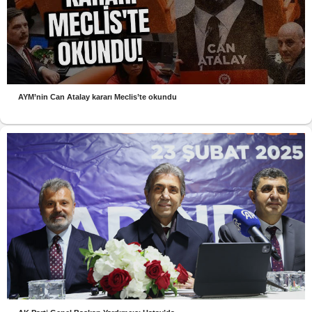
AYM’nin Can Atalay kararı Meclis’te okundu