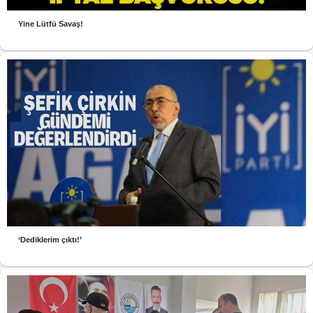
Yine Lütfü Savaş!
‘Dediklerim çıktı!’