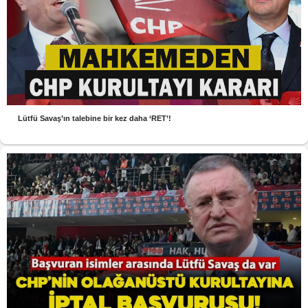
Lütfü Savaş’ın talebine bir kez daha ‘RET’!