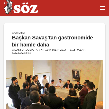
İçeriğe
atla
GÜNDEM
Başkan Savaş’tan gastronomide
bir hamle daha
OLUŞTURULMA TARIHI:
19 ARALIK 2017 – 7:13
YAZAR:
SOZGAZETESI