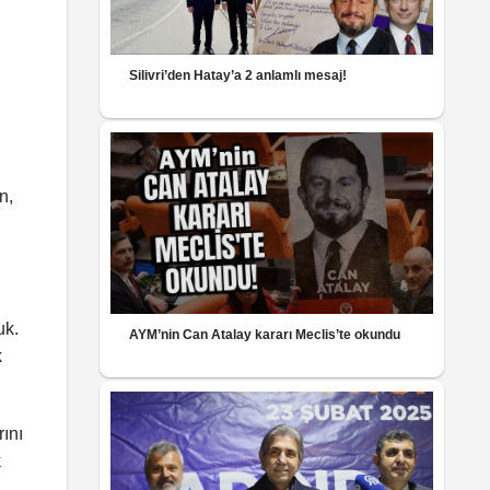
Silivri’den Hatay’a 2 anlamlı mesaj!
n,
uk.
AYM’nin Can Atalay kararı Meclis’te okundu
k
rını
k