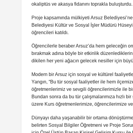
okaliptüs ve akasya fidanını toprakla buluşturdu.
Proje kapsamında mülkiyeti Arsuz Belediyesi’ne a
Belediyesi Kültür ve Sosyal İşler Müdürü Hüseyi
öğrencileri katıldı.
Öğrencilerle beraber Arsuz’da hem geleceğin orm
bırakmak adına böyle bir etkinlik düzenledikleri
dikilen her yeni ağacın gelecek nesiller için büyük
Modern bir Arsuz için sosyal ve kültürel faaliye
Yangın, “Bu tür sosyal faaliyetler ile hem ilçe
öğretmenlerimiz ve sevgili öğrencilerimizle ile bi
Bundan sonra da bu tür çalışmalarımıza hızlı b
üzere Kurs öğretmenlerimize, öğrencilerimize ve
Dünyayı daha yaşanabilir bir ortama dönüştürmeye y
belirten Sosyal Bilgiler Öğretmeni ve Proje Sor
için Özel Üstün Başarı Kişisel Gelişim Kursu il