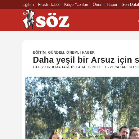
İçeriğe
Eğitim
Flash Haber
Köşe Yazıları
Önemli Haber
Son Daki
atla
EĞITIM
,
GÜNDEM
,
ÖNEMLI HABER
Daha yeşil bir Arsuz için s
OLUŞTURULMA TARIHI:
7 ARALIK 2017 – 15:21
YAZAR:
SOZG