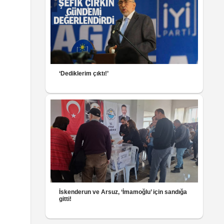
‘Dediklerim çıktı!’
İskenderun ve Arsuz, ‘İmamoğlu’ için sandığa
gitti!