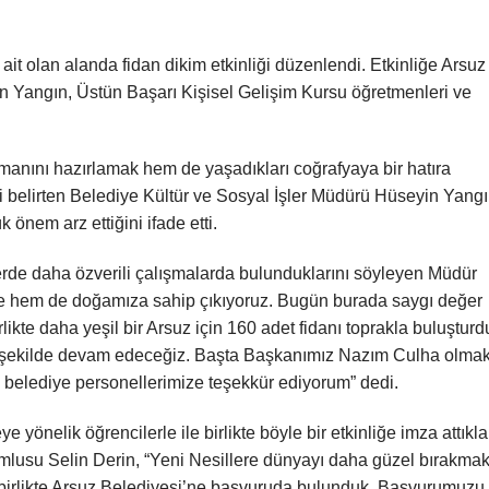
it olan alanda fidan dikim etkinliği düzenlendi. Etkinliğe Arsuz
n Yangın, Üstün Başarı Kişisel Gelişim Kursu öğretmenleri ve
anını hazırlamak hem de yaşadıkları coğrafyaya bir hatıra
ni belirten Belediye Kültür ve Sosyal İşler Müdürü Hüseyin Yangı
 önem arz ettiğini ifade etti.
tlerde daha özverili çalışmalarda bulunduklarını söyleyen Müdür
mize hem de doğamıza sahip çıkıyoruz. Bugün burada saygı değer
rlikte daha yeşil bir Arsuz için 160 adet fidanı toprakla buluşturd
ir şekilde devam edeceğiz. Başta Başkanımız Nazım Culha olma
 belediye personellerimize teşekkür ediyorum” dedi.
önelik öğrencilerle ile birlikte böyle bir etkinliğe imza attıkla
umlusu Selin Derin, “Yeni Nesillere dünyayı daha güzel bırakma
e birlikte Arsuz Belediyesi’ne başvuruda bulunduk. Başvurumuzu