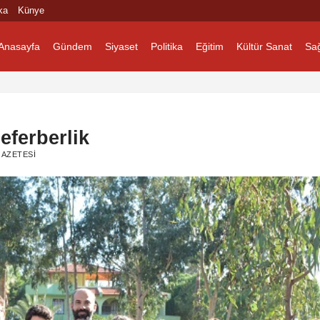
ka
Künye
Anasayfa
Gündem
Siyaset
Politika
Eğitim
Kültür Sanat
Sağ
eferberlik
AZETESI