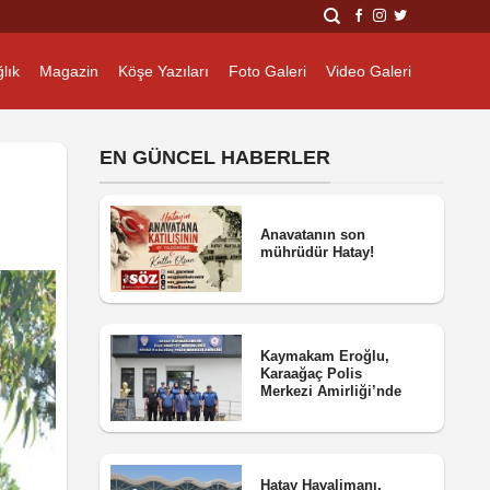
lık
Magazin
Köşe Yazıları
Foto Galeri
Video Galeri
EN GÜNCEL HABERLER
Anavatanın son
mührüdür Hatay!
Kaymakam Eroğlu,
Karaağaç Polis
Merkezi Amirliği’nde
Hatay Havalimanı,