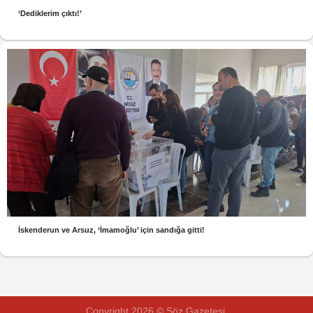
‘Dediklerim çıktı!’
İskenderun ve Arsuz, ‘İmamoğlu’ için sandığa gitti!
Copyright 2026 © Söz Gazetesi.