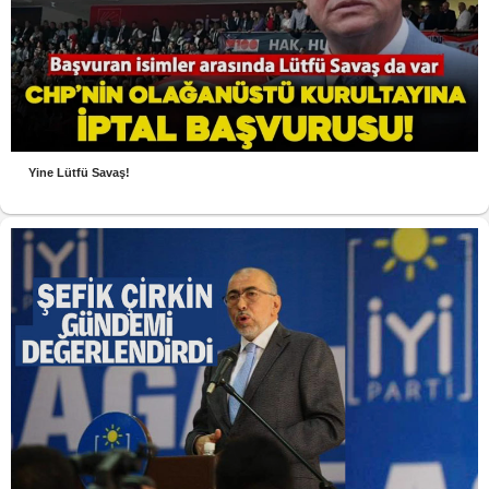
Yine Lütfü Savaş!