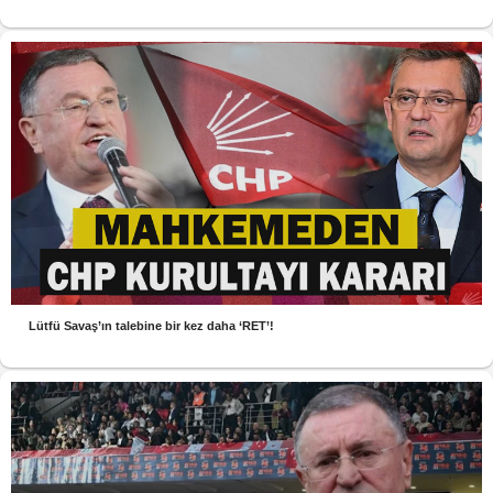
Lütfü Savaş’ın talebine bir kez daha ‘RET’!