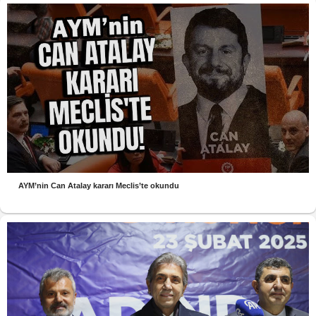
AYM’nin Can Atalay kararı Meclis’te okundu