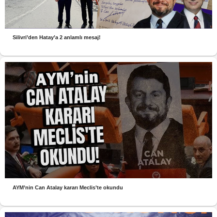
Silivri’den Hatay’a 2 anlamlı mesaj!
AYM’nin Can Atalay kararı Meclis’te okundu