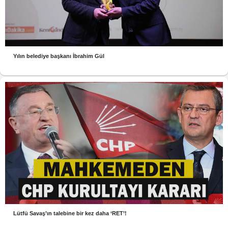
Yılın belediye başkanı İbrahim Gül
Lütfü Savaş’ın talebine bir kez daha ‘RET’!