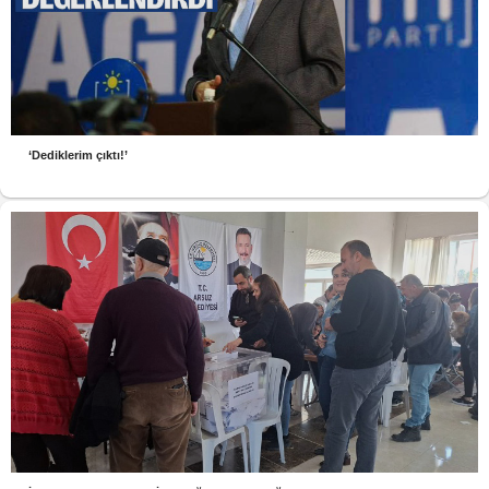
‘Dediklerim çıktı!’