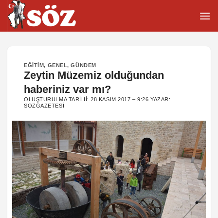
İçeriğe
atla
EĞITIM
,
GENEL
,
GÜNDEM
Zeytin Müzemiz olduğundan
haberiniz var mı?
OLUŞTURULMA TARIHI:
28 KASIM 2017 – 9:26
YAZAR:
SOZGAZETESI