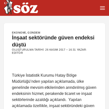
İçeriğe
atla
EKONOMI
,
GÜNDEM
İnşaat sektöründe güven endeksi
düştü
OLUŞTURULMA TARIHI:
26 KASIM 2017 – 16:31
YAZAR:
EDITOR
Türkiye İstatistik Kurumu Hatay Bölge
Müdürlüğü’nden yapılan açıklamada, ülke
genelinde mevsim etkilerinden arındırılmış güven
endeksinin hizmet, perakende ticaret ve inşaat
sektörlerinde azaldığı açıklandı. Yapılan
açıklamada özellikle, inşaat sektöründeki güven