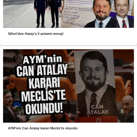
Silivri’den Hatay’a 2 anlamlı mesaj!
AYM’nin Can Atalay kararı Meclis’te okundu