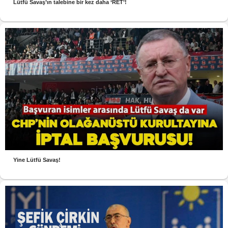
Lütfü Savaş’ın talebine bir kez daha ‘RET’!
Yine Lütfü Savaş!