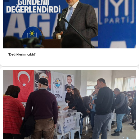
‘Dediklerim çıktı!’